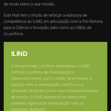
de modo pleno a sua missão.
Este Hub tem o intuito de reforçar a estrutura de
competência do ILIND, em articulação com a Pró-Reitoria
para a Ciência e Inovação, bem como as UI&Ds da
ULusófona.
ILIND
A Universidade Lusófona estabeleceu o ILIND -
Instituto Lusófono de Investigação e
Desenvolvimento, com o intuito de promover a
ligação entre a investigação científica e a
atividade de docência nos seus estabelecimentos
de ensino. O ILIND apresenta-se como uma
unidade orgânica de investigação com os
seguintes objetivos: