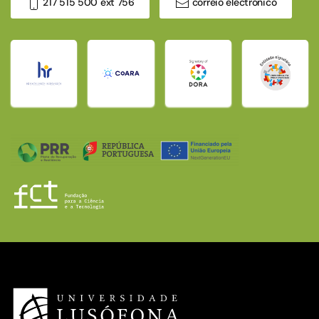
217 515 500 ext 756
correio electrónico