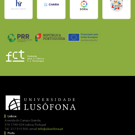
Lisboa
Avenida do Campo Grande,
376 1749-024 Lisboa, Portugal
Tel.:
217 515 500
| email:
info@ulusofona.pt
Porto