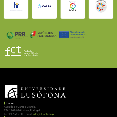
Lisboa
Avenida do Campo Grande,
376 1749-024 Lisboa, Portugal
Tel.:
217 515 500
| email:
info@ulusofona.pt