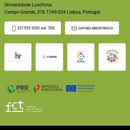
Universidade Lusófona
Campo Grande, 376 1749-024 Lisboa, Portugal
217 515 500 ext 756
correio electrónico