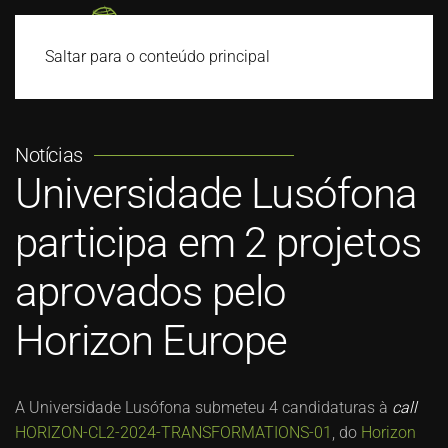
Saltar para o conteúdo principal
Notícias
Universidade Lusófona
participa em 2 projetos
aprovados pelo
Horizon Europe
A Universidade Lusófona submeteu 4 candidaturas à
call
HORIZON-CL2-2024-TRANSFORMATIONS-01
, do
Horizon