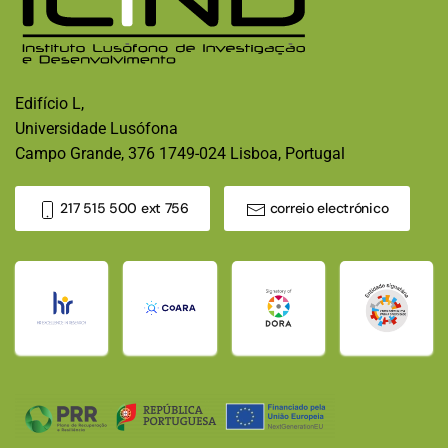
Edifício L,
Universidade Lusófona
Campo Grande, 376 1749-024 Lisboa, Portugal
217 515 500 ext 756
correio electrónico