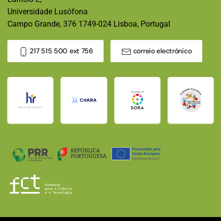
Universidade Lusófona
Campo Grande, 376 1749-024 Lisboa, Portugal
217 515 500 ext 756
correio electrónico