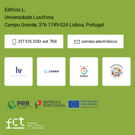
Edifício L,
Universidade Lusófona
Campo Grande, 376 1749-024 Lisboa, Portugal
217 515 500 ext 756
correio electrónico